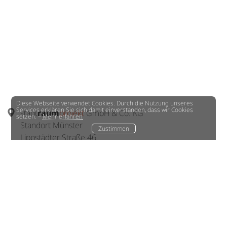
Diese Webseite verwendet Cookies. Durch die Nutzung unseres
Services erklären Sie sich damit einverstanden, dass wir Cookies
stadt
raum
projekt
GmbH & Co. KG
setzen. –
Mehr erfahren
Standort Münster
Zustimmen
Lippstädter Straße 46
48155 Münster
+49 251 98113015
office
(at)
stadtraum-projekt.de
stadt
raum
projekt
GmbH & Co. KG