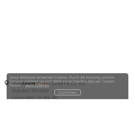
Diese Webseite verwendet Cookies. Durch die Nutzung unseres
Services erklären Sie sich damit einverstanden, dass wir Cookies
stadt
raum
projekt
GmbH & Co. KG
setzen. –
Mehr erfahren
Standort Münster
Zustimmen
Lippstädter Straße 46
48155 Münster
+49 251 98113015
office
(at)
stadtraum-projekt.de