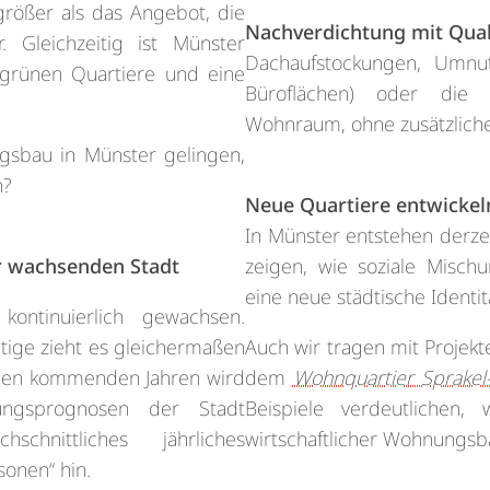
größer als das Angebot, die
Nachverdichtung mit Qual
. Gleichzeitig ist Münster
Dachaufstockungen, Umnut
 grünen Quartiere und eine
Büroflächen) oder die 
Wohnraum, ohne zusätzliche
gsbau in Münster gelingen,
n?
Neue Quartiere entwickel
In Münster entstehen derzei
er wachsenden Stadt
zeigen, wie soziale Misch
eine neue städtische Identi
ontinuierlich gewachsen.
tige zieht es gleichermaßen
Auch wir tragen mit Proje
n den kommenden Jahren wird
dem
Wohnquartier Sprakel
rungsprognosen der Stadt
Beispiele verdeutlichen, 
hnittliches jährliches
wirtschaftlicher Wohnungs
onen“ hin.