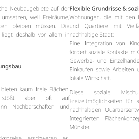
sche Neubaugebiete auf der
Flexible Grundrisse & soz
umsetzen, weil Freiräume,
Wohnungen, die mit den 
lten bleiben müssen. Die
und Quartiere mit Vielf
iegt deshalb vor allem in
nachhaltige Stadt:
Eine Integration von Kin
fördert soziale Kontakte im 
Gewerbe- und Einzelhande
nungsbau
Einkaufen sowie Arbeiten
lokale Wirtschaft.
bieten kaum freie Flächen.
Diese soziale Misc
, stößt aber oft auf
Freizeitmöglichkeiten für 
enn Nachbarschaften und
nachhaltigen Quartiersen
Integrierten Flächenkonz
Münster.
kspreise erschweren es,