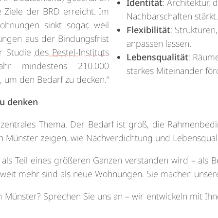
Identität
: Architektur, 
e Ziele der BRD erreicht. Im
Nachbarschaften stärkt.
ohnungen sinkt sogar, weil
Flexibilität
: Strukture
ngen aus der Bindungsfrist
anpassen lassen.
er Studie
des Pestel-Instituts
Lebensqualität
: Räum
r mindestens 210.000
starkes Miteinander för
 um den Bedarf zu decken.“
eu denken
zentrales Thema. Der Bedarf ist groß, die Rahmenbed
ann Münster zeigen, wie Nachverdichtung und Lebensqual
 Teil eines größeren Ganzen verstanden wird – als Bei
 weit mehr sind als neue Wohnungen. Sie machen unsere
 Münster? Sprechen Sie uns an – wir entwickeln mit Ihnen