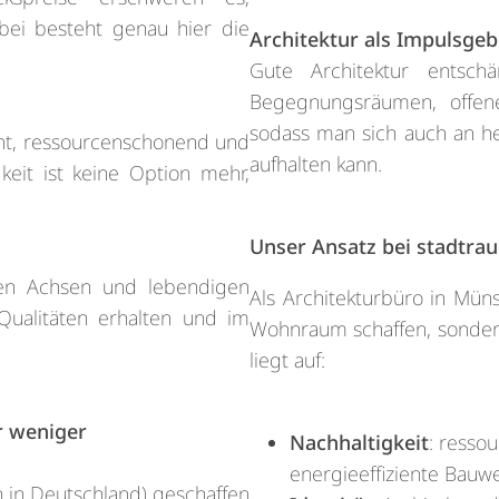
ei besteht genau hier die
Architektur als Impulsgeb
Gute Architektur entschä
Begegnungsräumen, offen
sodass man sich auch an 
nt, ressourcenschonend und
aufhalten kann.
keit ist keine Option mehr,
Unser Ansatz bei stadtra
en Achsen und lebendigen
Als Architekturbüro in Müns
ualitäten erhalten und im
Wohnraum schaffen, sondern
liegt auf:
 weniger
Nachhaltigkeit
: resso
energieeffiziente Bauwe
 in Deutschland) geschaffen