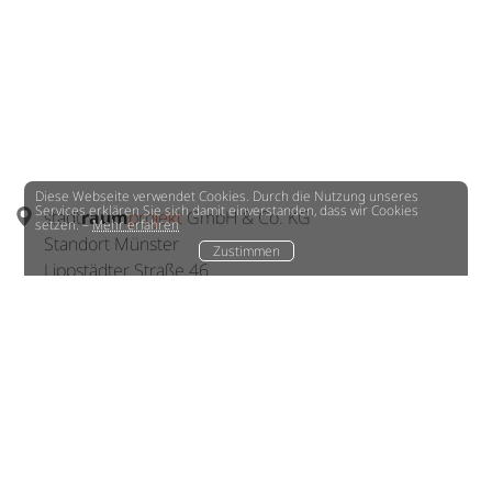
Diese Webseite verwendet Cookies. Durch die Nutzung unseres
Services erklären Sie sich damit einverstanden, dass wir Cookies
stadt
raum
projekt
GmbH & Co. KG
setzen. –
Mehr erfahren
Standort Münster
Zustimmen
Lippstädter Straße 46
48155 Münster
+49 251 98113015
office
(at)
stadtraum-projekt.de
stadt
raum
projekt
GmbH & Co. KG
Standort Düsseldorf